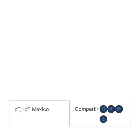
Compartir
IoT
,
IoT México