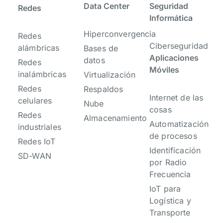
Data Center
Seguridad
Redes
Informática
Hiperconvergencia
Redes
Ciberseguridad
alámbricas
Bases de
Aplicaciones
datos
Redes
Móviles
inalámbricas
Virtualización
Redes
Respaldos
Internet de las
celulares
Nube
cosas
Redes
Almacenamiento
Automatización
industriales
de procesos
Redes IoT
Identificación
SD-WAN
por Radio
Frecuencia
IoT para
Logística y
Transporte