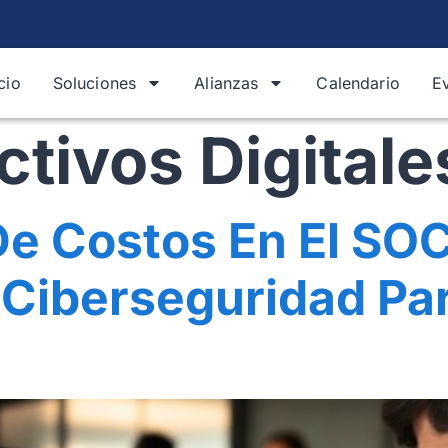
icio
Soluciones
Alianzas
Calendario
E
ctivos Digitale
e Costos En El SOC
Ciberseguridad Par