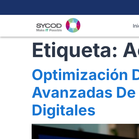
In
Etiqueta:
A
Optimización D
Avanzadas De 
Digitales