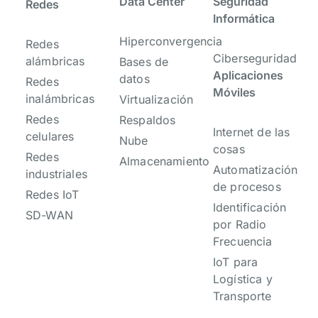
Data Center
Seguridad
Redes
Informática
Hiperconvergencia
Redes
Ciberseguridad
alámbricas
Bases de
Aplicaciones
datos
Redes
Móviles
inalámbricas
Virtualización
Redes
Respaldos
Internet de las
celulares
Nube
cosas
Redes
Almacenamiento
Automatización
industriales
de procesos
Redes IoT
Identificación
SD-WAN
por Radio
Frecuencia
IoT para
Logística y
Transporte